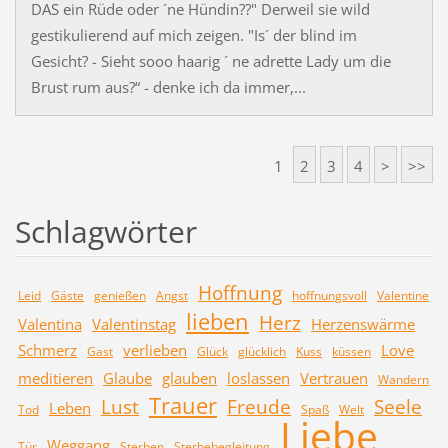
DAS ein Rüde oder ´ne Hündin??" Derweil sie wild
gestikulierend auf mich zeigen. "Is´ der blind im
Gesicht? - Sieht sooo haarig ´ ne adrette Lady um die
Brust rum aus?“ - denke ich da immer,...
1
2
3
4
>
>>
Schlagwörter
Hoffnung
Leid
Gäste
genießen
Angst
hoffnungsvoll
Valentine
lieben
Herz
Valentina
Valentinstag
Herzenswärme
Schmerz
verlieben
Love
Gast
Glück
glücklich
Kuss
küssen
meditieren
Glaube
glauben
loslassen
Vertrauen
Wandern
Trauer
Lust
Freude
Seele
Leben
Tod
Spaß
Welt
Liebe
Weggang
Tür
Sterben
Sterbebegleitung