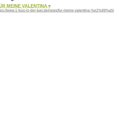
ÜR MEINE VALENTINA ♥
tps://www.1-fuss-in-der-tuer.de/news/fur-meine-valentina-%e2%99%a5/