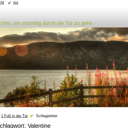
cht
rss
schön, um vorzeitig durch die Tür zu gehn -
1 Fuß in der Tür
Schlagwörter
chlagwort: Valentine