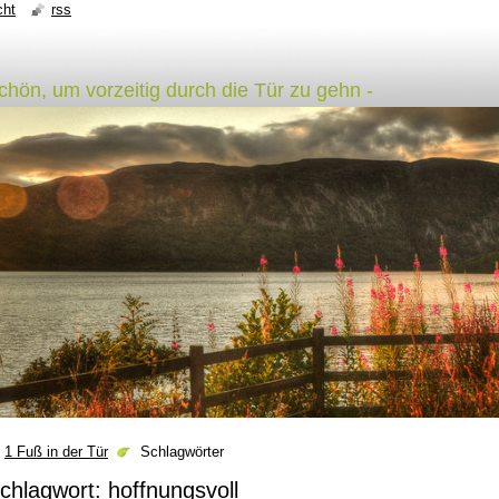
cht
rss
schön, um vorzeitig durch die Tür zu gehn -
1 Fuß in der Tür
Schlagwörter
chlagwort: hoffnungsvoll