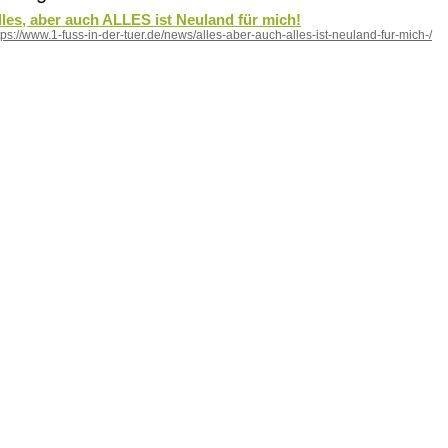
lles, aber auch ALLES ist Neuland für mich!
tps://www.1-fuss-in-der-tuer.de/news/alles-aber-auch-alles-ist-neuland-fur-mich-/