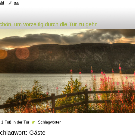
cht
rss
schön, um vorzeitig durch die Tür zu gehn -
1 Fuß in der Tür
Schlagwörter
chlagwort: Gäste