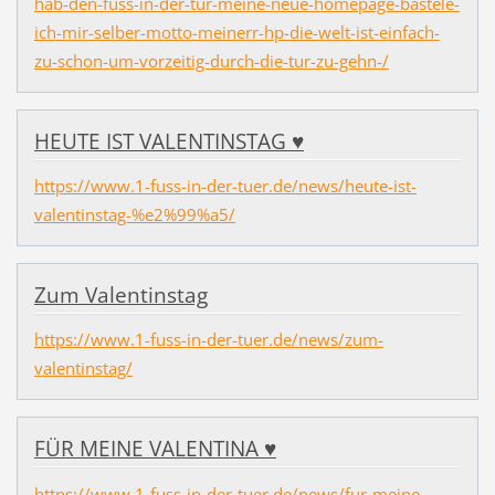
hab-den-fuss-in-der-tur-meine-neue-homepage-bastele-
ich-mir-selber-motto-meinerr-hp-die-welt-ist-einfach-
zu-schon-um-vorzeitig-durch-die-tur-zu-gehn-/
HEUTE IST VALENTINSTAG ♥
https://www.1-fuss-in-der-tuer.de/news/heute-ist-
valentinstag-%e2%99%a5/
Zum Valentinstag
https://www.1-fuss-in-der-tuer.de/news/zum-
valentinstag/
FÜR MEINE VALENTINA ♥
https://www.1-fuss-in-der-tuer.de/news/fur-meine-