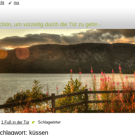
cht
rss
schön, um vorzeitig durch die Tür zu gehn -
1 Fuß in der Tür
Schlagwörter
chlagwort: küssen