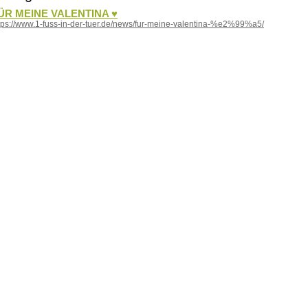
ÜR MEINE VALENTINA ♥
tps://www.1-fuss-in-der-tuer.de/news/fur-meine-valentina-%e2%99%a5/