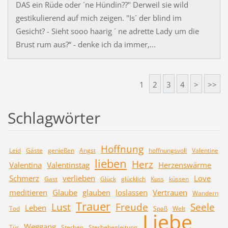
DAS ein Rüde oder ´ne Hündin??" Derweil sie wild
gestikulierend auf mich zeigen. "Is´ der blind im
Gesicht? - Sieht sooo haarig ´ ne adrette Lady um die
Brust rum aus?“ - denke ich da immer,...
1
2
3
4
>
>>
Schlagwörter
Hoffnung
Leid
Gäste
genießen
Angst
hoffnungsvoll
Valentine
lieben
Herz
Valentina
Valentinstag
Herzenswärme
Schmerz
verlieben
Love
Gast
Glück
glücklich
Kuss
küssen
meditieren
Glaube
glauben
loslassen
Vertrauen
Wandern
Trauer
Lust
Freude
Seele
Leben
Tod
Spaß
Welt
Liebe
Weggang
Tür
Sterben
Sterbebegleitung