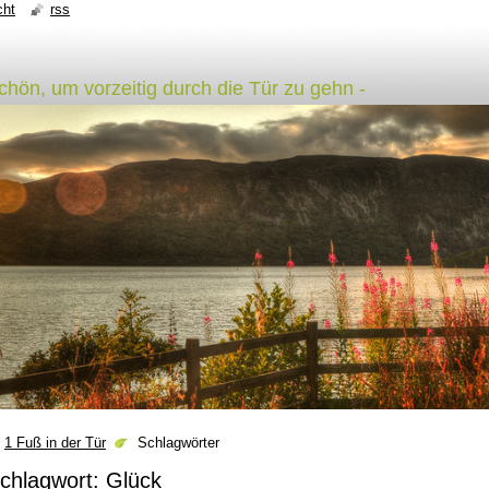
cht
rss
schön, um vorzeitig durch die Tür zu gehn -
1 Fuß in der Tür
Schlagwörter
chlagwort: Glück