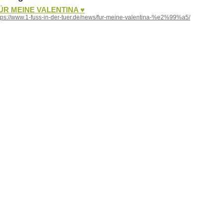
ÜR MEINE VALENTINA ♥
tps://www.1-fuss-in-der-tuer.de/news/fur-meine-valentina-%e2%99%a5/