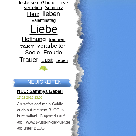
loslassen
Glaube
Love
verlieben
Schmerz
lieben
Herz
Valentinstag
Liebe
Hoffnung
träumen
verarbeiten
trauern
Seele
Freude
Trauer
Lust
Leben
NEUIGKEITEN
NEU: Sammys Gebell
17.02.2013 13:05
Ab sofort darf mein Goldie
auch auf meinem BLOG in
bunt bellen! Guggst du auf
അ www.1-fuss-in-der-tuer.de
അ unter BLOG