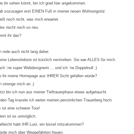
e ihr sehen könnt, bin ich grad hier angekommen.
b sozusagen erst EINEN Fuß in meiner neuen Wohnungstür.
iß noch nicht, was mich erwartet.
les riecht noch so neu.
nnt ihr das?
h rede auch nicht lang daher.
ine Lebensliebste ist kürzlich verstorben. Sie war ALLES für mich.
ch ´ne super Webdesignerin ... und ich ´ne Doppelnull ;)
 ihr meine Homepage aus IHRER Sicht gefallen würde?
h strenge mich an ;)
tzt bin ich nun aus meiner Tieftrauerphase etwas aufgetaucht.
den Tag kraxele ich weiter meinen persönlichen Trauerberg hoch.
 ist eine schwere Tour!
lein ist es unmöglich.
elleicht habt IHR Lust, ein bissel mitzukommen?
rde mich über Weggefährten freuen.