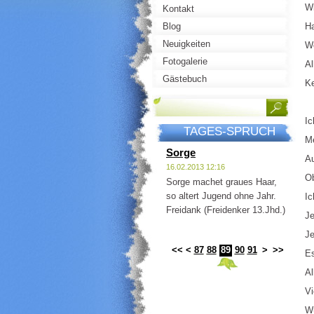
Wi
Kontakt
Blog
Ha
Neuigkeiten
We
Fotogalerie
Al
Gästebuch
Ke
Ic
TAGES-SPRUCH
Me
Sorge
Au
16.02.2013 12:16
Ob
Sorge machet graues Haar,
so altert Jugend ohne Jahr.
Ic
Freidank (Freidenker 13.Jhd.)
Je
Je
<<
<
87
88
89
90
91
>
>>
Es
Al
Vi
Wü