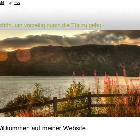
cht
rss
schön, um vorzeitig durch die Tür zu gehn -
illkommen auf meiner Website