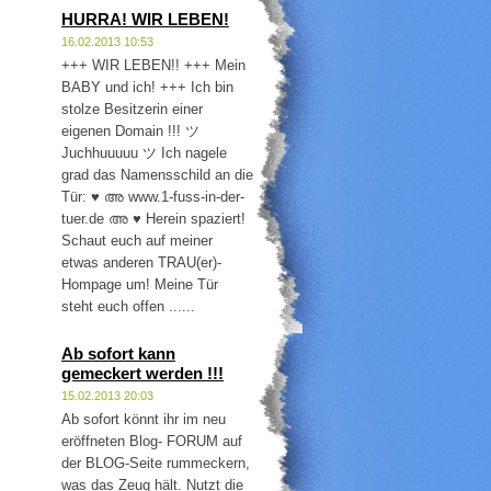
HURRA! WIR LEBEN!
16.02.2013 10:53
+++ WIR LEBEN!! +++ Mein
BABY und ich! +++ Ich bin
stolze Besitzerin einer
eigenen Domain !!! ツ
Juchhuuuuu ツ Ich nagele
grad das Namensschild an die
Tür: ♥ അ www.1-fuss-in-der-
tuer.de അ ♥ Herein spaziert!
Schaut euch auf meiner
etwas anderen TRAU(er)-
Hompage um! Meine Tür
steht euch offen ......
Ab sofort kann
gemeckert werden !!!
15.02.2013 20:03
Ab sofort könnt ihr im neu
eröffneten Blog- FORUM auf
der BLOG-Seite rummeckern,
was das Zeug hält. Nutzt die