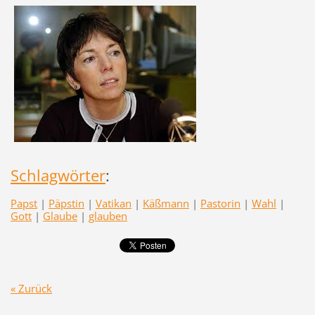
Schlagwörter
:
Papst
|
Päpstin
|
Vatikan
|
Käßmann
|
Pastorin
|
Wahl
|
Gott
|
Glaube
|
glauben
« Zurück