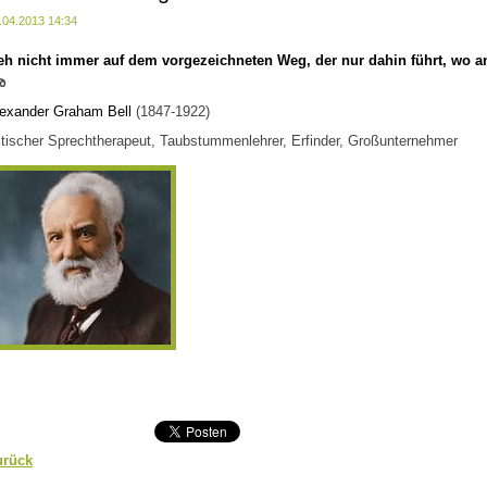
.04.2013 14:34
eh
nicht immer auf dem vorgezeichneten
Weg
, der nur dahin führt, wo
a
അ
exander Graham Bell
(1847-1922)
itischer Sprechtherapeut, Taubstummenlehrer, Erfinder, Großunternehmer
urück