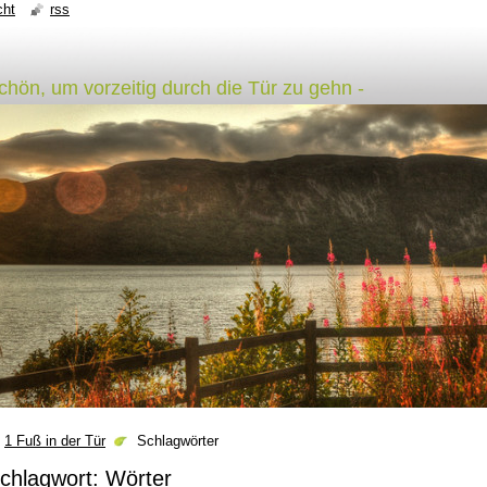
cht
rss
schön, um vorzeitig durch die Tür zu gehn -
1 Fuß in der Tür
Schlagwörter
chlagwort: Wörter