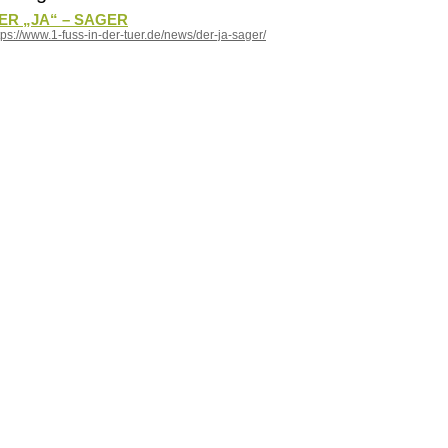
ER „JA“ – SAGER
tps://www.1-fuss-in-der-tuer.de/news/der-ja-sager/