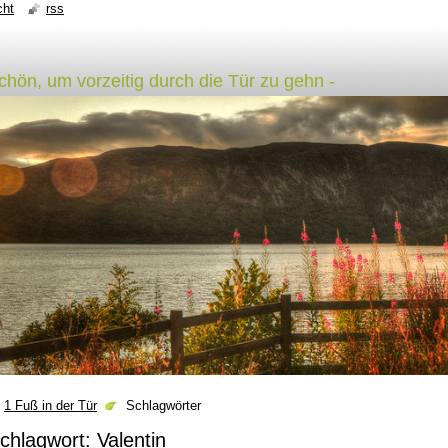
cht
rss
schön, um vorzeitig durch die Tür zu gehn -
1 Fuß in der Tür
Schlagwörter
chlagwort: Valentin