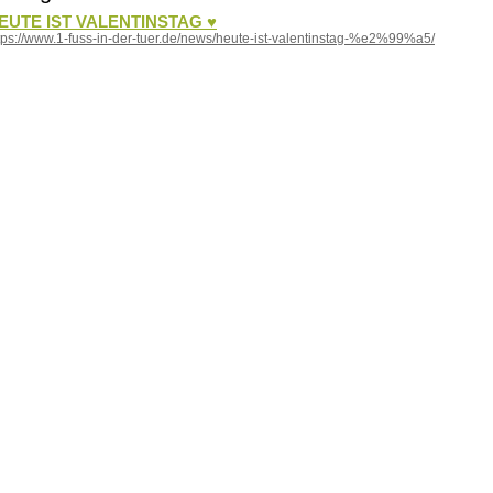
EUTE IST VALENTINSTAG ♥
tps://www.1-fuss-in-der-tuer.de/news/heute-ist-valentinstag-%e2%99%a5/