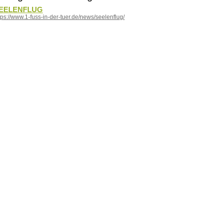
EELENFLUG
tps://www.1-fuss-in-der-tuer.de/news/seelenflug/