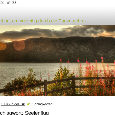
cht
rss
schön, um vorzeitig durch die Tür zu gehn -
1 Fuß in der Tür
Schlagwörter
chlagwort: Seelenflug