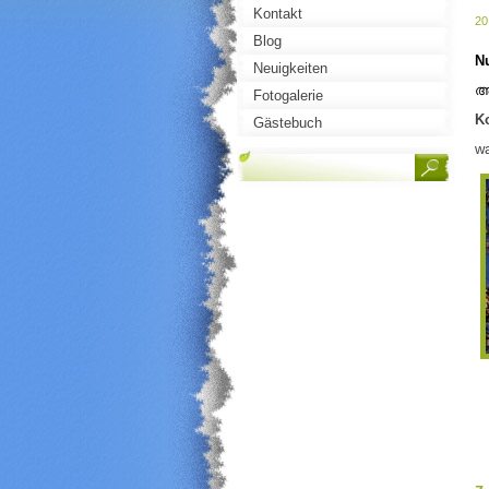
Kontakt
20
Blog
N
Neuigkeiten
Fotogalerie
K
Gästebuch
wa