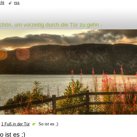
cht
rss
schön, um vorzeitig durch die Tür zu gehn -
1 Fuß in der Tür
So ist es ;)
o ist es ;)