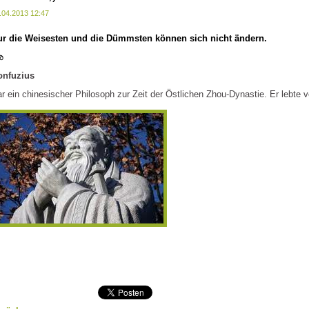
.04.2013 12:47
ur die
Weisesten
und die
Dümmsten
können sich nicht
ändern
.
അ
onfuzius
r ein chinesischer Philosoph zur Zeit der Östlichen Zhou-Dynastie. Er lebte v