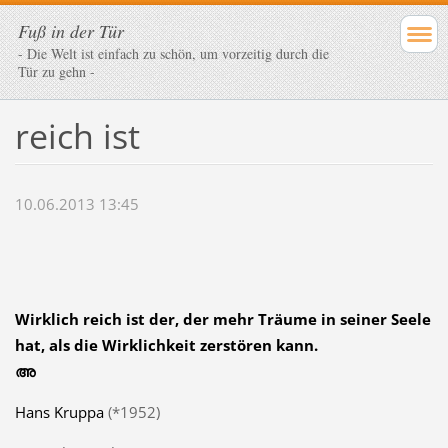
Fuß in der Tür
- Die Welt ist einfach zu schön, um vorzeitig durch die
Tür zu gehn -
reich ist
10.06.2013 13:45
Wirklich
reich
ist der, der mehr
Träume
in seiner
Seele
hat, als die
Wirklichkeit
zerstören kann.
അ
Hans Kruppa
(*1952)