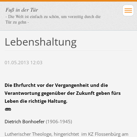
Fuß in der Tür
- Die Welt ist einfach zu schön, um vorzeitig durch die
Tür zu gehn -
Lebenshaltung
01.05.2013 12:03
Die
Ehrfurcht
vor der
Vergangenheit
und die
Verantwortung
gegenüber der
Zukunft
geben fürs
Leben
die richtige
Haltung
.
അ
Dietrich Bonhoefer
(1906-1945)
Lutherischer Theologe, hingerichtet im KZ Flossenbürg am