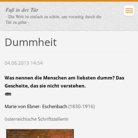
Fuß in der Tür
- Die Welt ist einfach zu schön, um vorzeitig durch die
Tür zu gehn -
Dummheit
04.06.2013 14:54
Was nennen die
Menschen
am liebsten
dumm
? Das
Gescheite
, das sie nicht
verstehen
.
അ
Marie von Ebner- Eschenbach
(1830-1916)
österreichische Schriftstellerin